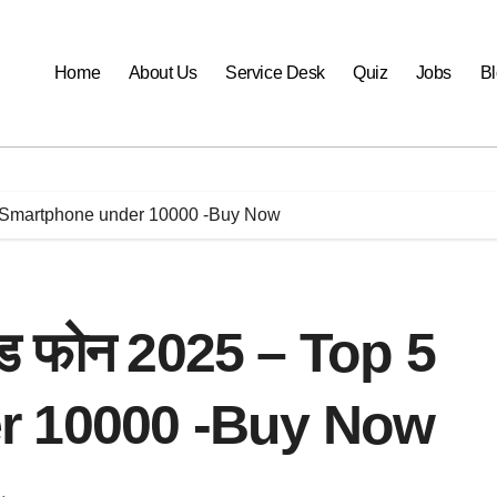
Home
About Us
Service Desk
Quiz
Jobs
B
op 5 Smartphone under 10000 -Buy Now
रॉइड फोन 2025 – Top 5
r 10000 -Buy Now