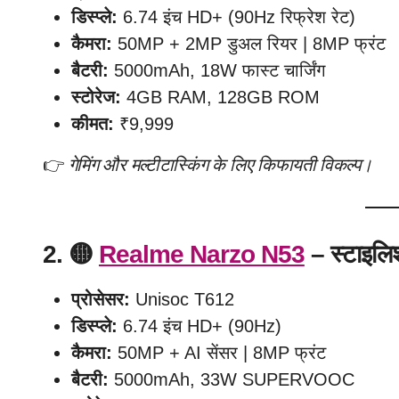
डिस्प्ले:
6.74 इंच HD+ (90Hz रिफ्रेश रेट)
कैमरा:
50MP + 2MP डुअल रियर | 8MP फ्रंट
बैटरी:
5000mAh, 18W फास्ट चार्जिंग
स्टोरेज:
4GB RAM, 128GB ROM
कीमत:
₹9,999
👉
गेमिंग और मल्टीटास्किंग के लिए किफायती विकल्प।
2. 🟡
Realme Narzo N53
– स्टाइलिश
प्रोसेसर:
Unisoc T612
डिस्प्ले:
6.74 इंच HD+ (90Hz)
कैमरा:
50MP + AI सेंसर | 8MP फ्रंट
बैटरी:
5000mAh, 33W SUPERVOOC