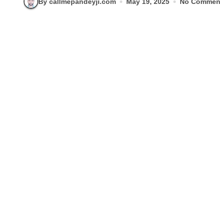
By callmepandeyji.com
May 19, 2025
No Commen