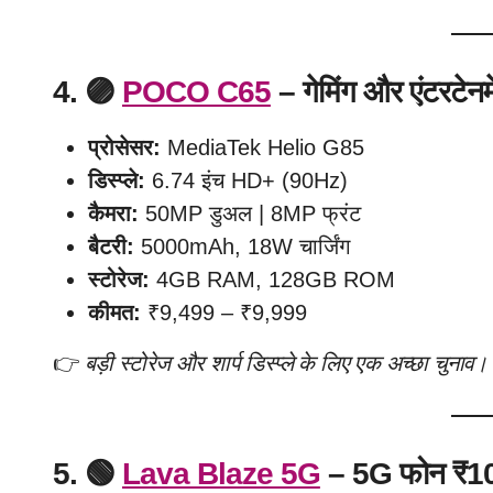
4. 🟣
POCO C65
– गेमिंग और एंटरटेनम
प्रोसेसर:
MediaTek Helio G85
डिस्प्ले:
6.74 इंच HD+ (90Hz)
कैमरा:
50MP डुअल | 8MP फ्रंट
बैटरी:
5000mAh, 18W चार्जिंग
स्टोरेज:
4GB RAM, 128GB ROM
कीमत:
₹9,499 – ₹9,999
👉
बड़ी स्टोरेज और शार्प डिस्प्ले के लिए एक अच्छा चुनाव।
5. 🟢
Lava Blaze 5G
– 5G फोन ₹10,